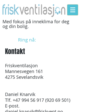
Med fokus på inneklima for deg
og din bolig.
Ring nå:
994 56 917
Kontakt
Friskventilasjon
Mannesvegen 161
4275 Sevelandsvik
Daniel Knarvik
Tlf.
+47 994 56 917 (920 69
501)
E-post.
daniel.knarvik@friskvent.no